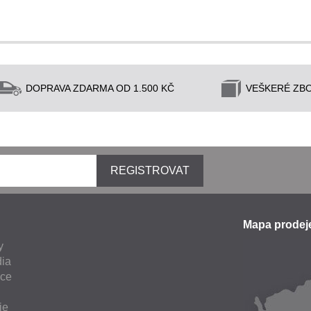
DOPRAVA ZDARMA OD 1.500 KČ
VEŠKERÉ ZBO
REGISTROVAT
Mapa prode
y
ia
nce
ie