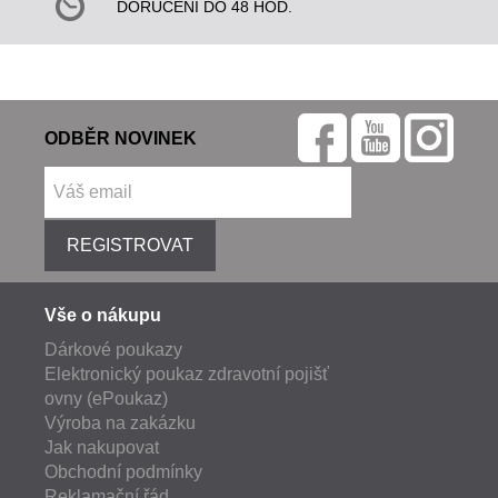
DORUČENÍ DO 48 HOD.
ODBĚR NOVINEK
REGISTROVAT
Vše o nákupu
Dárkové poukazy
Elektronický poukaz zdravotní pojišť
ovny (ePoukaz)
Výroba na zakázku
Jak nakupovat
Obchodní podmínky
Reklamační řád