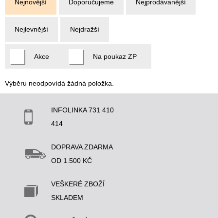
Nejnovější
Doporučujeme
Nejprodávanější
Nejlevnější
Nejdražší
Akce
Na poukaz ZP
Výběru neodpovídá žádná položka.
INFOLINKA 731 410
414
DOPRAVA ZDARMA
OD 1.500 KČ
VEŠKERÉ ZBOŽÍ
SKLADEM