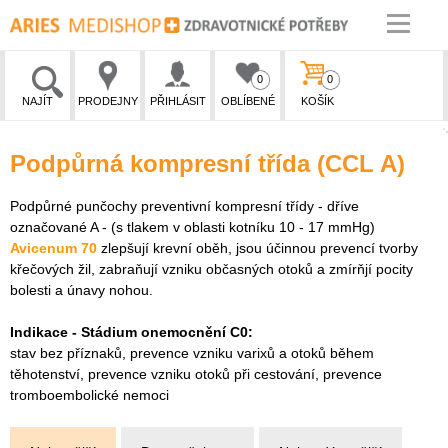
0
0
NAJÍT
PRODEJNY
PŘIHLÁSIT
OBLÍBENÉ
KOŠÍK
Podpůrná kompresní třída (CCL A)
Podpůrné punčochy preventivní kompresní třídy - dříve
označované A - (s tlakem v oblasti kotníku 10 - 17 mmHg)
Avicenum 70
zlepšují krevní oběh, jsou účinnou prevencí tvorby
křečových žil, zabraňují vzniku občasných otoků a zmírňjí pocity
bolesti a únavy nohou.
Indikace - Stádium onemocnění C0:
stav bez příznaků, prevence vzniku varixů a otoků během
těhotenství, prevence vzniku otoků při cestování, prevence
tromboembolické nemoci