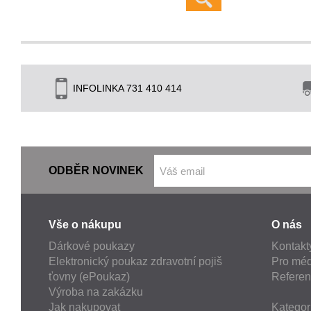
INFOLINKA 731 410 414
ODBĚR NOVINEK
Vše o nákupu
O nás
Dárkové poukazy
Kontakt
Elektronický poukaz zdravotní pojiš
Pro méd
ťovny (ePoukaz)
Refere
Výroba na zakázku
Jak nakupovat
Kategor