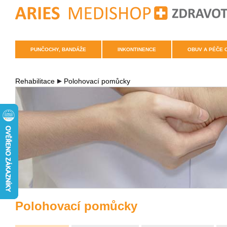
PUNČOCHY, BANDÁŽE
INKONTINENCE
OBUV A PÉČE 
Rehabilitace
Polohovací pomůcky
Polohovací pomůcky