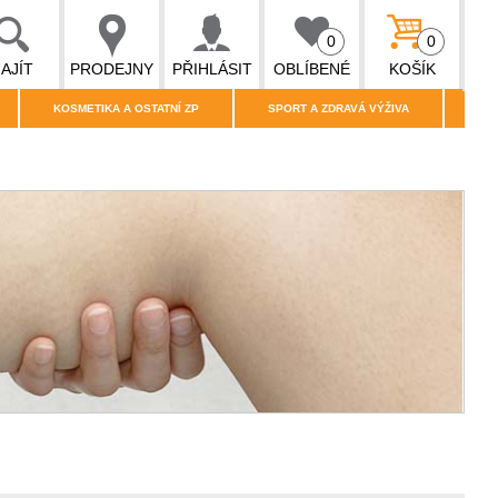
0
0
AJÍT
PRODEJNY
PŘIHLÁSIT
OBLÍBENÉ
KOŠÍK
KOSMETIKA A OSTATNÍ ZP
SPORT A ZDRAVÁ VÝŽIVA