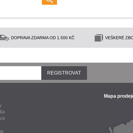
DOPRAVA ZDARMA OD 1.500 KČ
VEŠKERÉ ZBO
REGISTROVAT
Mapa prode
y
ia
nce
ie