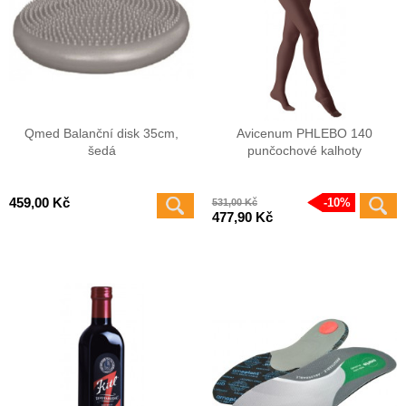
Qmed Balanční disk 35cm,
Avicenum PHLEBO 140
šedá
punčochové kalhoty
459,00 Kč
10%
531,00 Kč
477,90 Kč