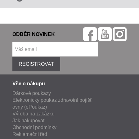
ODBĚR NOVINEK
REGISTROVAT
Vše o nákupu
Dárkové poukazy
Elektronický poukaz zdravotní pojišť
ovny (ePoukaz)
Výroba na zakázku
Jak nakupovat
Obchodní podmínky
Reklamační řád