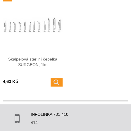
Skalpelová sterilní čepelka
SURGEON, 1ks
4,63 Kč
INFOLINKA 731 410
414