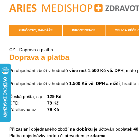
PUNČOCHY, BANDÁŽE
INKONTINENCE
OBUV A PÉČE 
CZ - Doprava a platba
Doprava a platba
Při objednání zboží v hodnotě
více než 1.500 Kč vč. DPH
, máte 
Při objednání zboží v hodnotě
1.500 Kč vč. DPH a nižší
, hradíte
Česká pošta, s.p.:
129 Kč
DPD:
79 Kč
Zásilkovna.cz
79 Kč
Při zaslání objednaného zboží
na dobírku
je účtován poplatek
40
Platba objednávky kartou či převodem je
zdarma
.