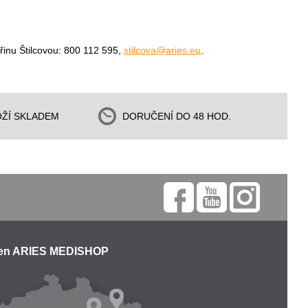
řinu Štilcovou: 800 112 595,
stilcova@aries.eu
.
ŽÍ SKLADEM
DORUČENÍ DO 48 HOD.
jen ARIES MEDISHOP