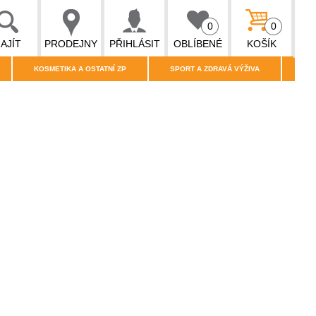
0
0
AJÍT
PRODEJNY
PŘIHLÁSIT
OBLÍBENÉ
KOŠÍK
KOSMETIKA A OSTATNÍ ZP
SPORT A ZDRAVÁ VÝŽIVA