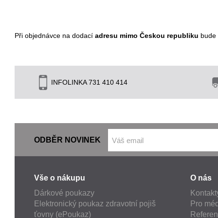
Při objednávce na dodací
adresu mimo Českou republiku
bude d
INFOLINKA 731 410 414
ODBĚR NOVINEK
Vše o nákupu
O nás
Dárkové poukazy
Kontakt
Elektronický poukaz zdravotní pojiš
Pro méd
ťovny (ePoukaz)
Refere