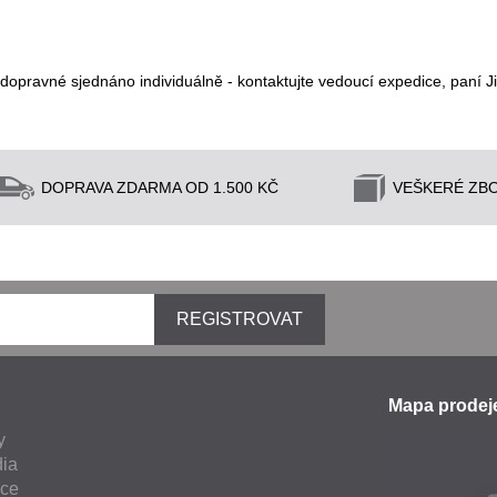
opravné sjednáno individuálně - kontaktujte vedoucí expedice, paní Ji
DOPRAVA ZDARMA OD 1.500 KČ
VEŠKERÉ ZBO
REGISTROVAT
Mapa prode
y
ia
nce