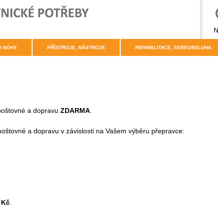
N
O NOHY
PŘÍSTROJE, NÁSTROJE
REHABILITACE, SEBEOBSLUHA
poštovné a dopravu
ZDARMA
.
 poštovné a dopravu v závislosti na Vašem výběru přepravce:
 Kč
.