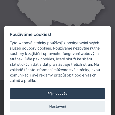
Používáme cookies!
Tyto webové stránky používají k poskytování svých
služeb soubory cookies. Používáme nezbytně nutné
soubory k zajištění správného fungování webových
Doprava:
stránek. Dále pak cookies, které slouží ke sběru
statistických dat a dat pro nástroje třetích stran. Na
Platba:
základě těchto informací můžeme své stránky, svou
komunikaci i své reklamy přizpůsobit podle vašich
zájmů a profilu.
© 1991-2026 ARIES, a.s.
Přijmout vše
731 410 414
info@ariesmedishop.cz
Nastavení
Poučení o zpracování osobních údajů pro marketingové účely