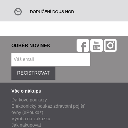
DORUČENÍ DO 48 HOD.
ODBĚR NOVINEK
REGISTROVAT
Vše o nákupu
Dárkové poukazy
Elektronický poukaz zdravotní pojišť
ovny (ePoukaz)
Výroba na zakázku
Jak nakupovat