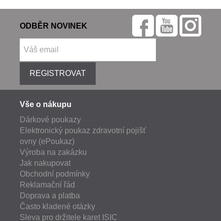
ODBĚR NOVINEK
REGISTROVAT
Vše o nákupu
Dárkové poukazy
Elektronický poukaz zdravotní pojišť
ovny (ePoukaz)
Výroba na zakázku
Jak nakupovat
Obchodní podmínky
Reklamační řád
Doprava a platba
Často kladené otázky
Sleva pro držitele karet ISIC