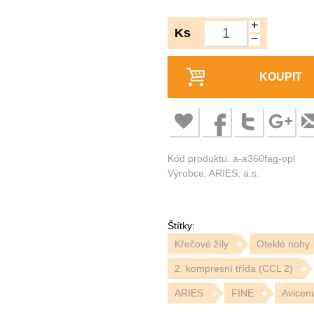
+
Ks
−
KOUPIT
Kód produktu: a-a360fag-opl
Výrobce: ARIES, a.s.
Štítky:
Křečové žíly
Oteklé nohy
2. kompresní třída (CCL 2)
ARIES
FINE
Avicen