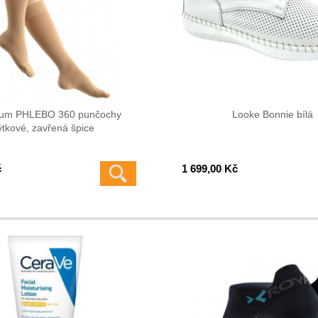
num PHLEBO 360 punčochy
Looke Bonnie bílá
ýtkové, zavřená špice
č
1 699,00 Kč