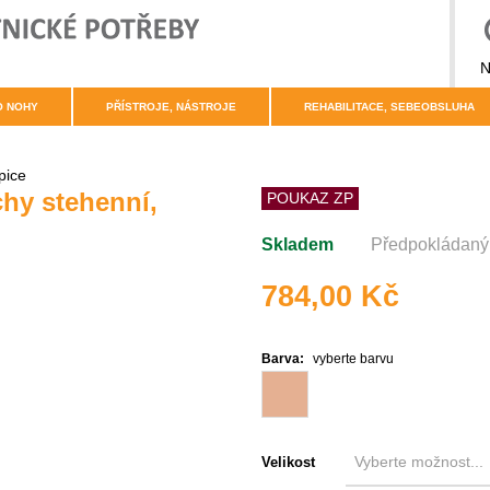
N
O NOHY
PŘÍSTROJE, NÁSTROJE
REHABILITACE, SEBEOBSLUHA
pice
hy stehenní,
POUKAZ ZP
Skladem
Předpokládaný 
784,00 Kč
Barva:
vyberte barvu
Velikost