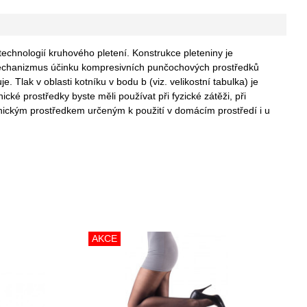
chnologií kruhového pletení. Konstrukce pleteniny je
 Mechanizmus účinku kompresivních punčochových prostředků
Tlak v oblasti kotníku v bodu b (viz. velikostní tabulka) je
é prostředky byste měli používat při fyzické zátěži, při
tnickým prostředkem určeným k použití v domácím prostředí i u
AKCE