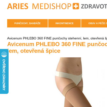
PUNČOCHY, BANDÁŽE
INKONTINENCE
OBUV A PÉČE 
Avicenum PHLEBO 360 FINE punčochy stehenní, lem, otevřená š
Avicenum PHLEBO 360 FINE punčoc
lem, otevřená špice