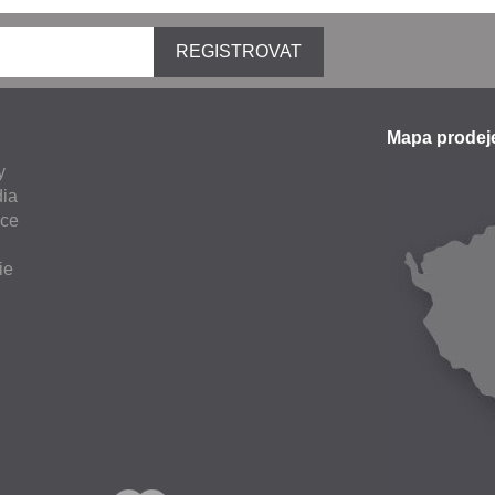
REGISTROVAT
Mapa prode
y
ia
nce
ie