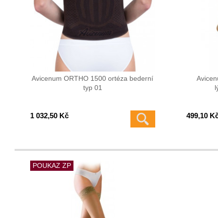
Avicenum ORTHO 1500 ortéza bederní
Avice
typ 01
l
1 032,50 Kč
499,10 K
POUKAZ ZP