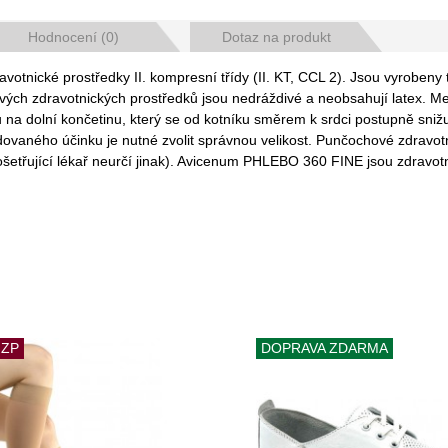
Hodnocení (0)
Dotaz na produkt
ické prostředky II. kompresní třídy (II. KT, CCL 2). Jsou vyrobeny te
vých zdravotnických prostředků jsou nedráždivé a neobsahují latex.
dolní končetinu, který se od kotníku směrem k srdci postupně snižuje. 
ného účinku je nutné zvolit správnou velikost. Punčochové zdravotnick
 ošetřující lékař neurčí jinak). Avicenum PHLEBO 360 FINE jsou zdravo
 ZP
DOPRAVA ZDARMA