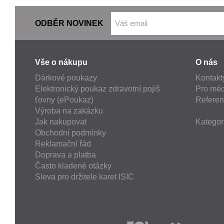
ODBĚR NOVINEK
Vše o nákupu
O nás
Dárkové poukazy
Kontakt
Elektronický poukaz zdravotní pojiš
Pro méd
ťovny (ePoukaz)
Refere
Výroba na zakázku
Jak nakupovat
Kategor
Obchodní podmínky
Reklamační řád
Doprava a platba
Často kladené otázky
Sleva pro držitele karet ISIC