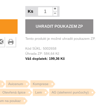
+
Ks
−
UHRADIT POUKAZEM ZP
Tento produkt je možné uhradit poukazem ZP.
Kód SÚKL:
5002658
Úhrada ZP:
584,64 Kč
Váš doplatek:
199,36 Kč
Avicenum
Komprese
Otevřená špice
Lem
AG (stehenní punčochy)
um na poukaz