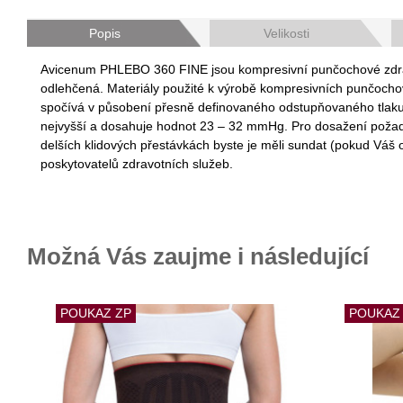
Popis
Velikosti
Avicenum PHLEBO 360 FINE jsou kompresivní punčochové zdravotn
odlehčená. Materiály použité k výrobě kompresivních punčocho
spočívá v působení přesně definovaného odstupňovaného tlaku na 
nejvyšší a dosahuje hodnot 23 – 32 mmHg. Pro dosažení požadova
delších klidových přestávkách byste je měli sundat (pokud Váš
poskytovatelů zdravotních služeb.
Možná Vás zaujme i následující
POUKAZ ZP
POUKAZ