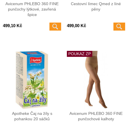
Avicenum PHLEBO 360 FINE
Cestovní límec Qmed z líné
punčochy lýtkové, zavřená
pěny
špice
499,10 Kč
499,00 Kč
POUKAZ ZP
Apotheke Čaj na žíly s
Avicenum PHLEBO 360 FINE
pohankou 20 sáčků
punčochové kalhoty