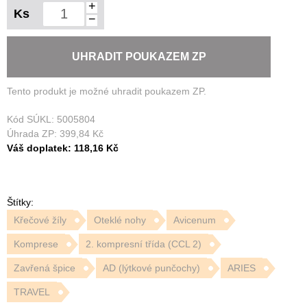
+
Ks
−
UHRADIT POUKAZEM ZP
Tento produkt je možné uhradit poukazem ZP.
Kód SÚKL:
5005804
Úhrada ZP:
399,84 Kč
Váš doplatek:
118,16 Kč
Štítky:
Křečové žíly
Oteklé nohy
Avicenum
Komprese
2. kompresní třída (CCL 2)
Zavřená špice
AD (lýtkové punčochy)
ARIES
TRAVEL