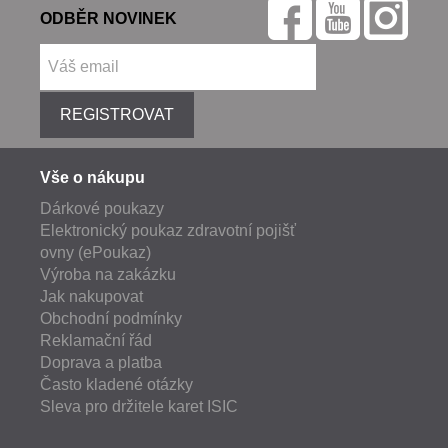
ODBĚR NOVINEK
REGISTROVAT
Vše o nákupu
Dárkové poukazy
Elektronický poukaz zdravotní pojišť
ovny (ePoukaz)
Výroba na zakázku
Jak nakupovat
Obchodní podmínky
Reklamační řád
Doprava a platba
Často kladené otázky
Sleva pro držitele karet ISIC