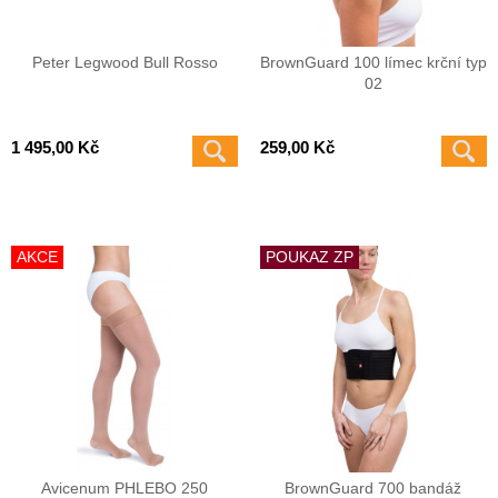
Peter Legwood Bull Rosso
BrownGuard 100 límec krční typ
02
1 495,00 Kč
259,00 Kč
AKCE
POUKAZ ZP
Avicenum PHLEBO 250
BrownGuard 700 bandáž