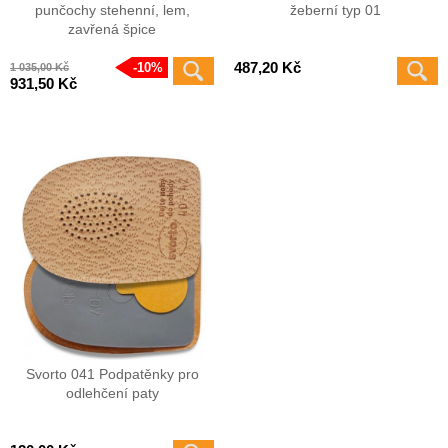
punčochy stehenní, lem,
žeberní typ 01
zavřená špice
487,20 Kč
10%
1 035,00 Kč
931,50 Kč
Svorto 041 Podpatěnky pro
odlehčení paty