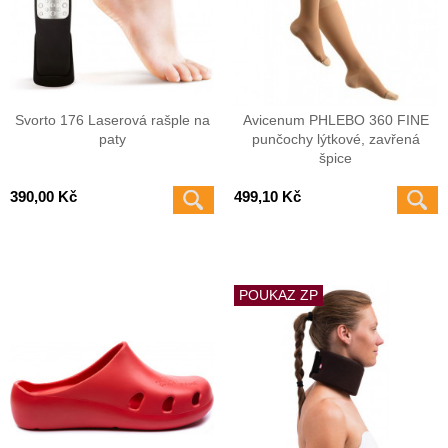
Svorto 176 Laserová rašple na
Avicenum PHLEBO 360 FINE
paty
punčochy lýtkové, zavřená
špice
390,00 Kč
499,10 Kč
POUKAZ ZP