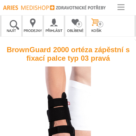
0
0
NAJÍT
PRODEJNY
PŘIHLÁSIT
OBLÍBENÉ
KOŠÍK
BrownGuard 2000 ortéza zápěstní s
fixací palce typ 03 pravá