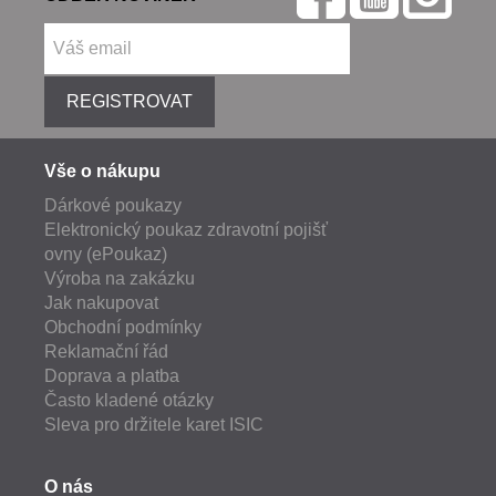
REGISTROVAT
Vše o nákupu
Dárkové poukazy
Elektronický poukaz zdravotní pojišť
ovny (ePoukaz)
Výroba na zakázku
Jak nakupovat
Obchodní podmínky
Reklamační řád
Doprava a platba
Často kladené otázky
Sleva pro držitele karet ISIC
O nás