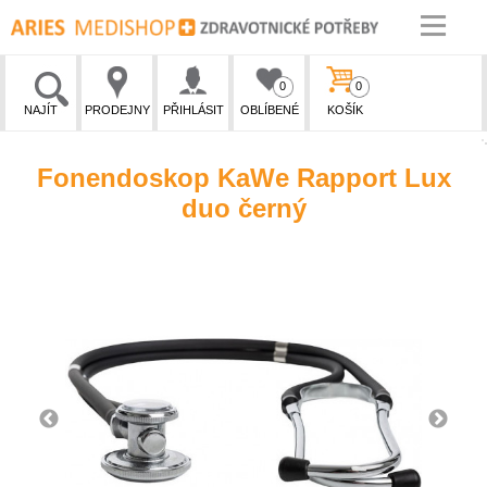
0
0
NAJÍT
PRODEJNY
PŘIHLÁSIT
OBLÍBENÉ
KOŠÍK
Fonendoskop KaWe Rapport Lux
duo černý