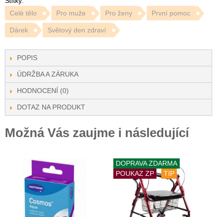
Štítky:
Celé tělo
Pro muže
Pro ženy
První pomoc
Dárek
Světový den zdraví
POPIS
ÚDRŽBA A ZÁRUKA
HODNOCENÍ (0)
DOTAZ NA PRODUKT
Možná Vás zaujme i následující
DOPRAVA ZDARMA
POUKAZ ZP
TIP