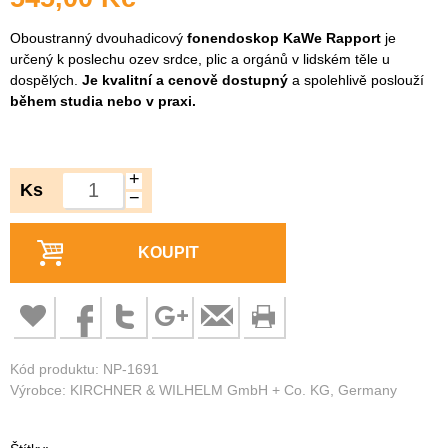
Oboustranný dvouhadicový
fonendoskop KaWe Rapport
je
určený k poslechu ozev srdce, plic a orgánů v lidském těle u
dospělých.
Je kvalitní a cenově dostupný
a spolehlivě poslouží
během studia nebo v praxi.
+
Ks
−
KOUPIT
Kód produktu: NP-1691
Výrobce: KIRCHNER & WILHELM GmbH + Co. KG, Germany