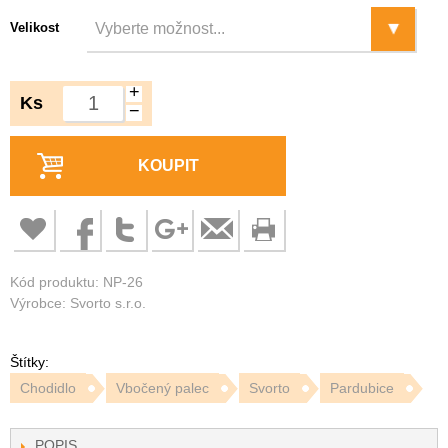
Velikost
+
Ks
−
KOUPIT
Kód produktu: NP-26
Výrobce: Svorto s.r.o.
Štítky:
Chodidlo
Vbočený palec
Svorto
Pardubice
POPIS