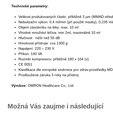
Technické parametry:
Velikost produkovaných částic: přibližně 3 µm (MMAD-stře
Nebulizační výkon: 0,4 ml/min (při použití masky), 0,235 m
Objem zásobníku na léky: max. 10 ml
Vhodné množství léčiva: min 2ml, maximálně 10 ml
Hlučnost : nižší než 55 dB
Hmotnost přístroje: cca 1300 g
Napájení: 220 – 230 V
Příkon: 140 VA
Rozměr kompresoru: přibližně 180 x 104 (v)
CE 0051
Klasifikace dle evropské směrnice pro zdrav.prostředky MDR
Prodloužená záruka 3 roky na přístroj.
Výrobce:
OMRON Healthcare Co., Ltd.
Možná Vás zaujme i následující