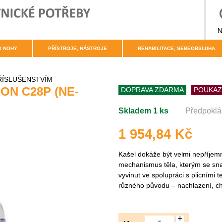
N
O NOHY
PŘÍSTROJE, NÁSTROJE
REHABILITACE, SEBEOBSLUHA
ŘÍSLUŠENSTVÍM
N C28P (NE-
DOPRAVA ZDARMA
POUKAZ
Skladem 1 ks
Předpoklá
1 954,84 Kč
Kašel dokáže být velmi nepříjem
mechanismus těla, kterým se snaž
vyvinut ve spolupráci s plicními 
různého původu – nachlazení, chři
+