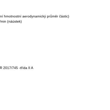
dní hmotnostní aerodynamický průměr částic)
l/min (náústek)
 2017/745 -třída II A