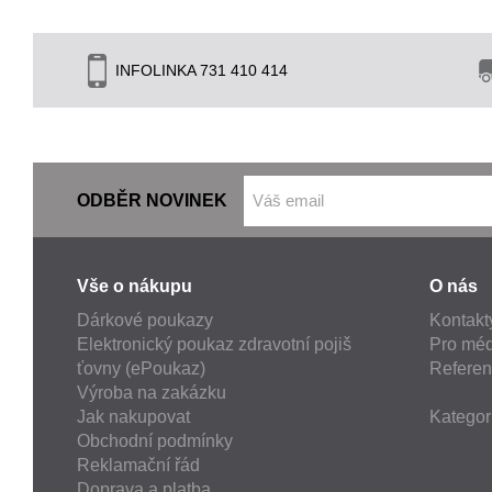
INFOLINKA 731 410 414
ODBĚR NOVINEK
Vše o nákupu
O nás
Dárkové poukazy
Kontakt
Elektronický poukaz zdravotní pojiš
Pro méd
ťovny (ePoukaz)
Refere
Výroba na zakázku
Jak nakupovat
Kategor
Obchodní podmínky
Reklamační řád
Doprava a platba