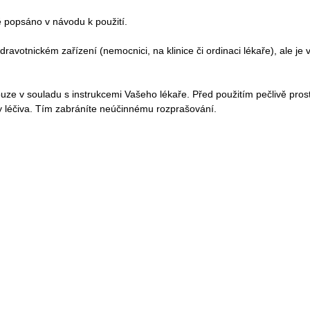
ně popsáno v návodu k použití.
dravotnickém zařízení (nemocnici, na klinice či ordinaci lékaře), ale je 
uze v souladu s instrukcemi Vašeho lékaře. Před použitím pečlivě prostu
ky léčiva. Tím zabráníte neúčinnému rozprašování.