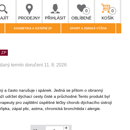
0
0
AJÍT
PRODEJNY
PŘIHLÁSIT
OBLÍBENÉ
KOŠÍK
KOSMETIKA A OSTATNÍ ZP
SPORT A ZDRAVÁ VÝŽIVA
 ZP
daný termín doručení 11. 8. 2026
ný a často narušuje i spánek. Jedná se přitom o obranný
í udržet dýchací cesty čisté a průchodné.Tento produkt byl
terapeuty pro zajištění úspěšné léčby chorob dýchacího ústrojí
pka, zápal plic, astma, chronická bronchitida i alergie.
+