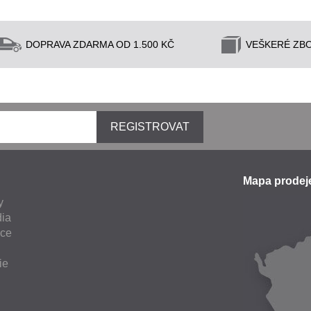
DOPRAVA ZDARMA OD 1.500 KČ
VEŠKERÉ ZBO
REGISTROVAT
Mapa prode
y
ia
nce
ie