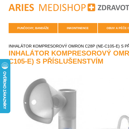
PUNČOCHY, BANDÁŽE
INKONTINENCE
OBUV A PÉČE 
INHALÁTOR KOMPRESOROVÝ OMRON C28P (NE-C105-E) S P
INHALÁTOR KOMPRESOROVÝ OMRO
C105-E) S PŘÍSLUŠENSTVÍM