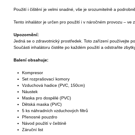
Použití i čištění je velmi snadné, vše je srozumitelně a podrob
Tento inhalátor je určen pro použití i v náročném provozu – ve z
Upozornění:
Jedná se o zdravotnický prostředek. Toto zařízení používejte po
Součásti inhalátoru čistěte po každém použití a odstraňte zbyt
Balení obsahuje:
Kompresor
Set rozprašovací komory
Vzduchová hadice (PVC, 150cm)
Náustek
Maska pro dospělé (PVC)
Dětská maska (PVC)
5 ks náhradních vzduchových filtrů
Přenosné pouzdro
Návod použití v češtině
Záruční list