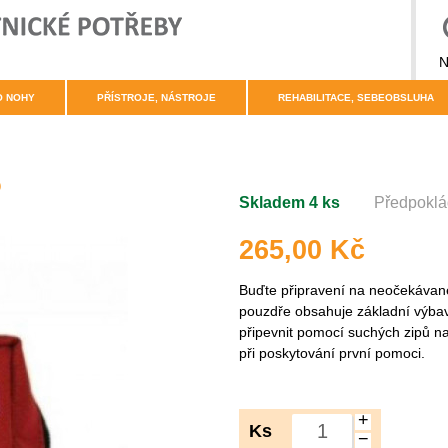
N
O NOHY
PŘÍSTROJE, NÁSTROJE
REHABILITACE, SEBEOBSLUHA
o
Skladem 4 ks
Předpoklá
265,00 Kč
Buďte připravení na neočekávané
pouzdře obsahuje základní výbavu
připevnit pomocí suchých zipů na
při poskytování první pomoci.
+
Ks
−