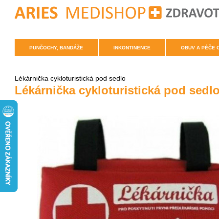
PUNČOCHY, BANDÁŽE
INKONTINENCE
OBUV A PÉČE 
Lékárnička cykloturistická pod sedlo
Lékárnička cykloturistická pod sedl