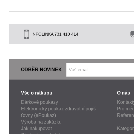
INFOLINKA 731 410 414
ODBĚR NOVINEK
Vše o nákupu
O nás
Dárkové poukazy
Kontakt
Elektronický poukaz zdravotní pojiš
Pro méd
ťovny (ePoukaz)
Refere
Výroba na zakázku
Jak nakupovat
Kategor