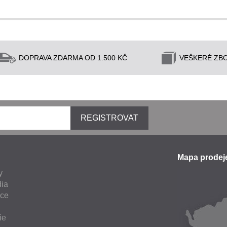
DOPRAVA ZDARMA OD 1.500 KČ
VEŠKERÉ ZBO
REGISTROVAT
Mapa prode
y
ia
nce
ie