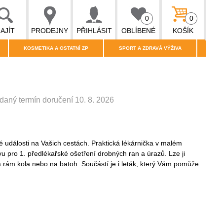
0
0
AJÍT
PRODEJNY
PŘIHLÁSIT
OBLÍBENÉ
KOŠÍK
KOSMETIKA A OSTATNÍ ZP
SPORT A ZDRAVÁ VÝŽIVA
daný termín doručení 10. 8. 2026
 události na Vašich cestách. Praktická lékárnička v malém
 pro 1. předlékařské ošetření drobných ran a úrazů. Lze ji
 rám kola nebo na batoh. Součástí je i leták, který Vám pomůže