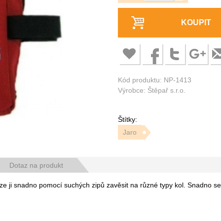
KOUPIT
Kód produktu: NP-1413
Výrobce: Štěpař s.r.o.
Štítky:
Jaro
Dotaz na produkt
ze ji snadno pomocí suchých zipů zavěsit na různé typy kol. Snadno se v