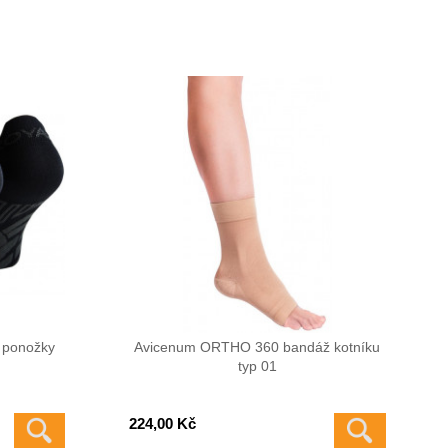
 ponožky
Avicenum ORTHO 360 bandáž kotníku
typ 01
224,00 Kč