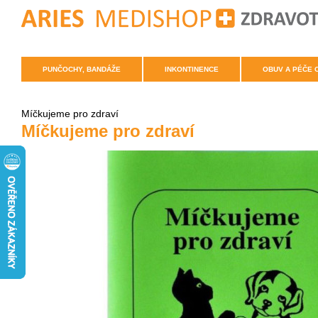
PUNČOCHY, BANDÁŽE
INKONTINENCE
OBUV A PÉČE 
Míčkujeme pro zdraví
Míčkujeme pro zdraví