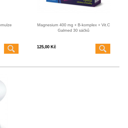
emulze
Magnesium 400 mg + B-komplex + Vit.C
Galmed 30 sáčků
125,00 Kč