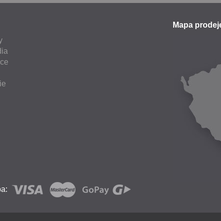
Mapa prode
y
ia
nce
ie
ba: