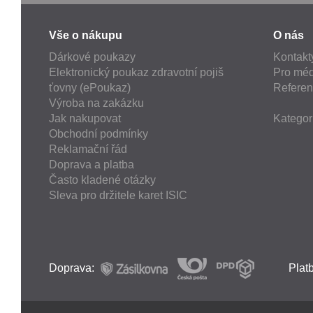
Vše o nákupu
O nás
Dárkové poukazy
Kontakt
Elektronický poukaz zdravotní pojiš
Pro méd
ťovny (ePoukaz)
Refere
Výroba na zakázku
Jak nakupovat
Kategor
Obchodní podmínky
Reklamační řád
Doprava a platba
Často kladené otázky
Sleva pro držitele karet ISIC
Doprava:
Plat