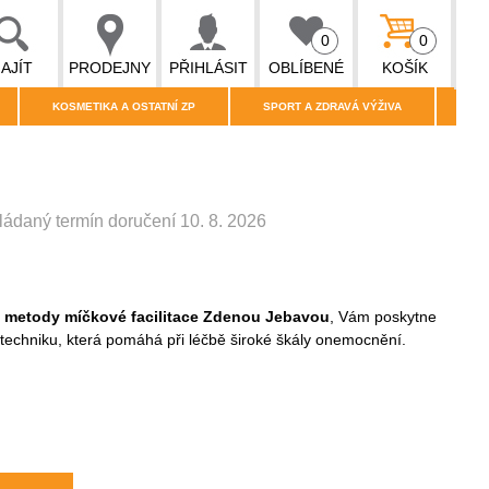
0
0
AJÍT
PRODEJNY
PŘIHLÁSIT
OBLÍBENÉ
KOŠÍK
KOSMETIKA A OSTATNÍ ZP
SPORT A ZDRAVÁ VÝŽIVA
ádaný termín doručení 10. 8. 2026
 metody míčkové facilitace Zdenou Jebavou
, Vám poskytne
 techniku, která pomáhá při léčbě široké škály onemocnění.