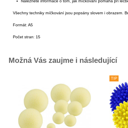
Naleznete informace o tom, jak míčkování pomáhá při léčb
Všechny techniky míčkování jsou popsány slovem i obrazem. Brož
Formát: A5
Počet stran: 15
Možná Vás zaujme i následující
TIP