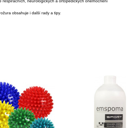
ě respiračních, neurologických a ortopedických onemocnění
ura obsahuje i další rady a tipy.