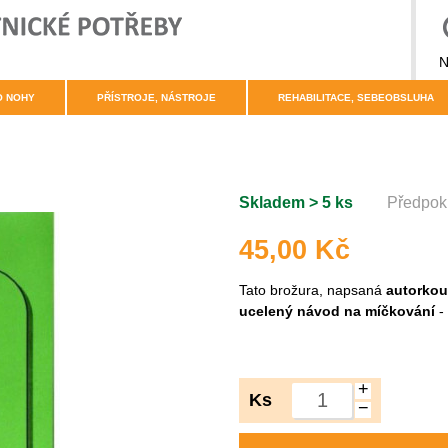
N
O NOHY
PŘÍSTROJE, NÁSTROJE
REHABILITACE, SEBEOBSLUHA
Skladem > 5 ks
Předpokl
45,00 Kč
Tato brožura, napsaná
autorkou
ucelený návod na míčkování
-
+
Ks
−