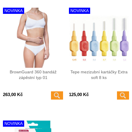
NOVINKA
NOVINKA
BrownGuard 360 bandáž
Tepe mezizubní kartáčky Extra
zápěstní typ 01
soft 8 ks
263,00 Kč
125,00 Kč
NOVINKA