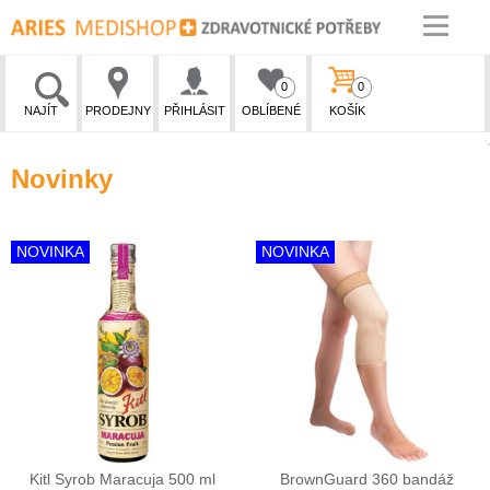
0
0
NAJÍT
PRODEJNY
PŘIHLÁSIT
OBLÍBENÉ
KOŠÍK
Novinky
NOVINKA
NOVINKA
Kitl Syrob Maracuja 500 ml
BrownGuard 360 bandáž