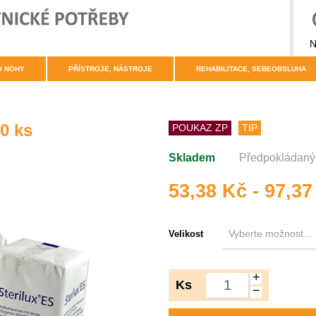
N
O NOHY
PŘÍSTROJE, NÁSTROJE
REHABILITACE, SEBEOBSLUHA
00 ks
POUKAZ ZP
TIP
Skladem
Předpokládaný 
53,38 Kč - 97,37
Velikost
+
Ks
−