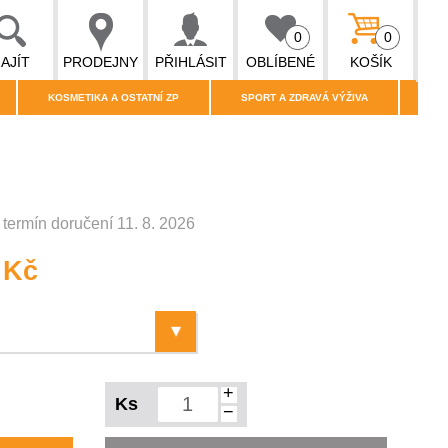
0
0
AJÍT
PRODEJNY
PŘIHLÁSIT
OBLÍBENÉ
KOŠÍK
KOSMETIKA A OSTATNÍ ZP
SPORT A ZDRAVÁ VÝŽIVA
termín doručení 11. 8. 2026
 Kč
+
Ks
−