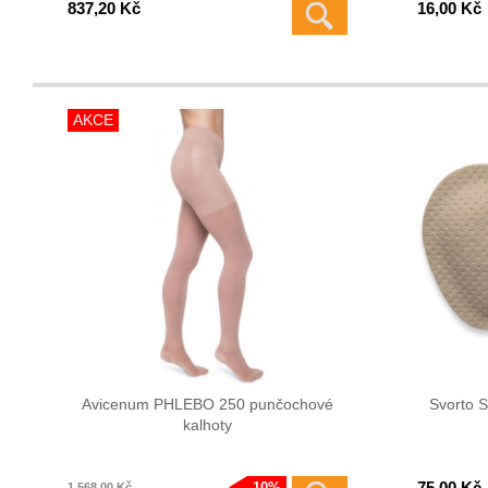
837,20 Kč
16,00 Kč
AKCE
Avicenum PHLEBO 250 punčochové
Svorto S
kalhoty
75,00 Kč
10%
1 568,00 Kč