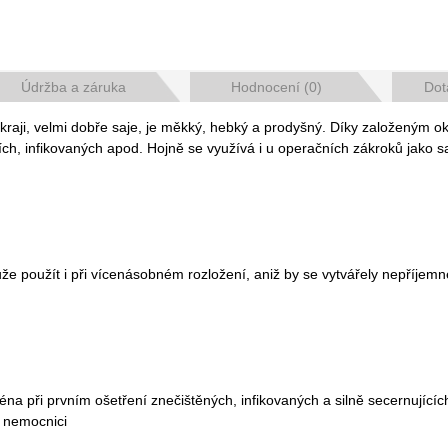
Údržba a záruka
Hodnocení (0)
Dot
aji, velmi dobře saje, je měkký, hebký a prodyšný. Díky založeným okra
cích, infikovaných apod. Hojně se využívá i u operačních zákroků jako 
 použít i při vícenásobném rozložení, aniž by se vytvářely nepříjemné
na při prvním ošetření znečištěných, infikovaných a silně secernujícíc
v nemocnici