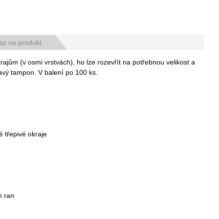
az na produkt
jům (v osmi vrstvách), ho lze rozevřít na potřebnou velikost a
savý tampon. V balení po 100 ks.
 třepivé okraje
h ran