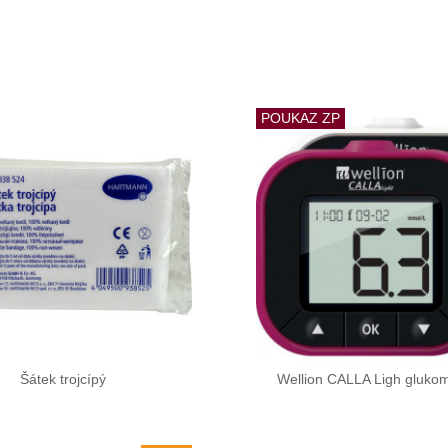
POUKAZ ZP
Šátek trojcípý
Wellion CALLA Ligh glukom