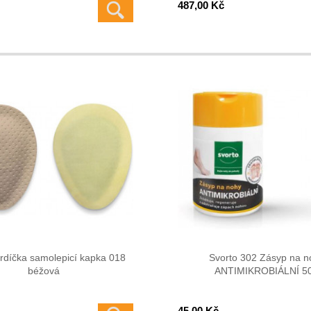
487,00 Kč
rdíčka samolepicí kapka 018
Svorto 302 Zásyp na n
béžová
ANTIMIKROBIÁLNÍ 5
45,00 Kč