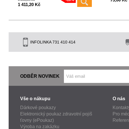
1 411,20 Kč
INFOLINKA 731 410 414
ODBĚR NOVINEK
Vše o nákupu
O nás
Dárkové poukazy
Kontakt
Elektronický poukaz zdravotní pojiš
Pro méd
ťovny (ePoukaz)
Refere
Výroba na zakázku