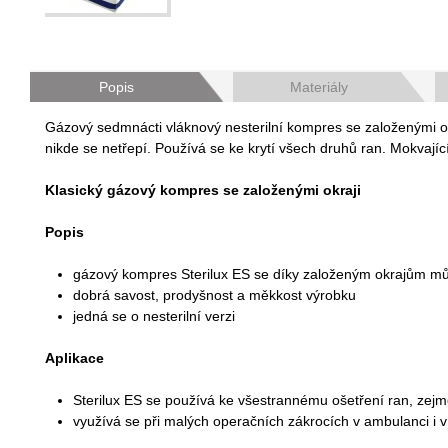
Popis
Materiály
Gázový sedmnácti vláknový nesterilní kompres se založenými okr
nikde se netřepí. Používá se ke krytí všech druhů ran. Mokvají
Klasický gázový kompres se založenými okraji
Popis
gázový kompres Sterilux ES se díky založeným okrajům může
dobrá savost, prodyšnost a měkkost výrobku
jedná se o nesterilní verzi
Aplikace
Sterilux ES se používá ke všestrannému ošetření ran, zejmé
využívá se při malých operačních zákrocích v ambulanci i 