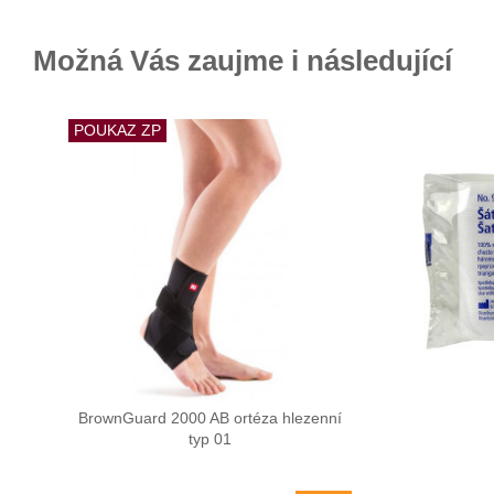
Možná Vás zaujme i následující
POUKAZ ZP
BrownGuard 2000 AB ortéza hlezenní
typ 01