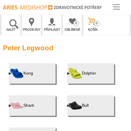
0
0
NAJÍT
PRODEJNY
PŘIHLÁSIT
OBLÍBENÉ
KOŠÍK
Peter Legwood
Kong
Dolphin
Shark
Bull