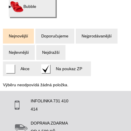
Bubble
Nejnovější
Doporučujeme
Nejprodávanější
Nejlevnější
Nejdražší
Akce
Na poukaz ZP
Výběru neodpovídá žádná položka.
INFOLINKA 731 410
414
DOPRAVA ZDARMA