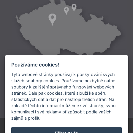
Používáme cookies!
Tyto webové stránky používají k poskytování svých
služeb soubory cookies. Používáme nezbytně nutné
soubory k zajištění správného fungování webových
Doprava:
stránek. Dále pak cookies, které slouží ke sběru
statistických dat a dat pro nástroje třetích stran. Na
Platba:
základě těchto informací můžeme své stránky, svou
komunikaci i své reklamy přizpůsobit podle vašich
zájmů a profilu.
© 1991-2026 ARIES, a.s.