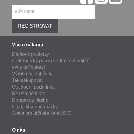
REGISTROVAT
Vše o nákupu
Dárkové poukazy
Elektronický poukaz zdravotní pojišť
ovny (ePoukaz)
Výroba na zakázku
Jak nakupovat
Obchodní podmínky
Reklamační řád
Doprava a platba
Často kladené otázky
Sleva pro držitele karet ISIC
O nás