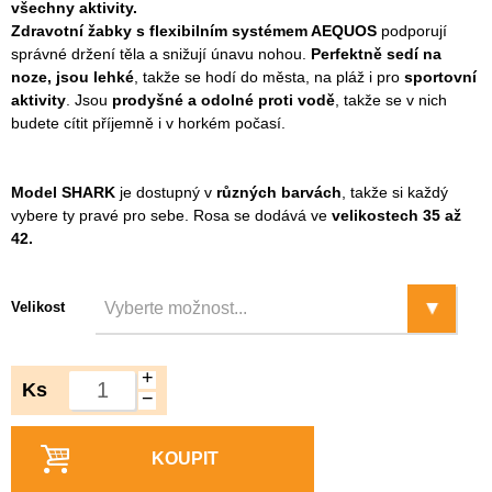
všechny aktivity.
Zdravotní žabky s flexibilním systémem AEQUOS
podporují
správné držení těla a snižují únavu nohou.
Perfektně sedí na
noze, jsou lehké
, takže se hodí do města, na pláž i pro
sportovní
aktivity
. Jsou
prodyšné a odolné proti vodě
, takže se v nich
budete cítit příjemně i v horkém počasí.
Model SHARK
je dostupný v
různých barvách
, takže si každý
vybere ty pravé pro sebe. Rosa se dodává ve
velikostech 35 až
42.
Velikost
+
Ks
−
KOUPIT