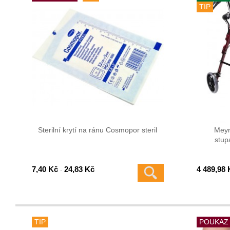
TIP
Sterilní krytí na ránu Cosmopor steril
Meyr
stu
7,40 Kč
24,83 Kč
4 489,98 
-
TIP
POUKAZ