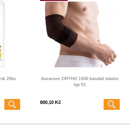
ník 20ks
Avicenum ORTHO 1500 bandáž loketní
typ 01
800,10 Kč