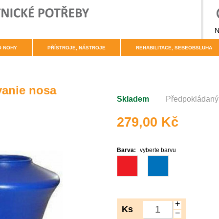
N
O NOHY
PŘÍSTROJE, NÁSTROJE
REHABILITACE, SEBEOBSLUHA
anie nosa
Skladem
Předpokládaný 
279,00 Kč
Barva:
vyberte barvu
+
Ks
−