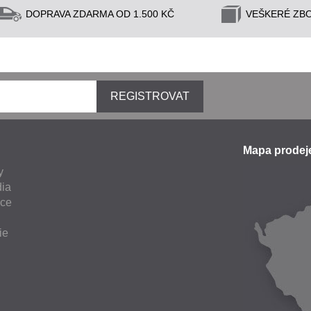
DOPRAVA ZDARMA OD 1.500 KČ
VEŠKERÉ ZBO
REGISTROVAT
Mapa prode
y
ia
nce
ie