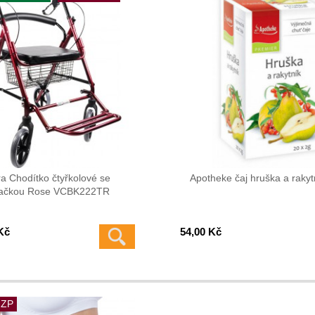
a Chodítko čtyřkolové se
Apotheke čaj hruška a rakyt
pačkou Rose VCBK222TR
Kč
54,00 Kč
 ZP