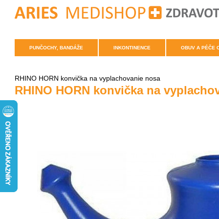
PUNČOCHY, BANDÁŽE
INKONTINENCE
OBUV A PÉČE 
RHINO HORN konvička na vyplachovanie nosa
RHINO HORN konvička na vyplachov