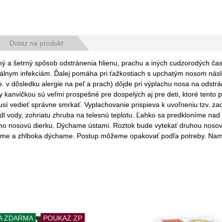
Dotaz na produkt
 šetrný spôsob odstránenia hlienu, prachu a iných cudzorodých čast
teriálnym infekciám. Ďalej pomáha pri ťažkostiach s upchatým nosom ná
. v dôsledku alergie na peľ a prach) dôjde pri výplachu nosa na odstrá
kanvičkou sú veľmi prospešné pre dospelých aj pre deti, ktoré tento pro
musí vedieť správne smrkať. Vyplachovanie prispieva k uvoľneniu tzv.
dl vody, zohriatu zhruba na telesnú teplotu. Ľahko sa predkloníme nad
mimo nosovú dierku. Dýchame ústami. Roztok bude vytekať druhou nosov
me a zhlboka dýchame. Postup môžeme opakovať podľa potreby. Namies
A ZDARMA
POUKAZ ZP