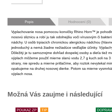
Popis
Hodnocení (0)
Vyplachovanie nosa pomocou konvičky Rhino Horn™ je pohodlný a
nosovú sliznicu a robí ju tak odolnejšiu voči vírusovým či bak
nádchy. U osôb trpiacich chronickou alergickou nádchou (hlavne
jednoduchý a nemá žiadne nežiadúce vedľajšie účinky. Výplachy 
Dôležitý je tu samozrejme dohľad dospelej osoby a dieťa tiež 
výplach môžeme použiť mierne slanú vodu 2,7 g kuch.soli na 3 
strany, nie spredu a mierne pritlačíme, aby roztok nevytekal 
opakujeme na druhej nosovej dierke. Potom sa mierne vysmrká
výplach nosa.
Možná Vás zaujme i následující
POUKAZ ZP
TIP
DOPRAV