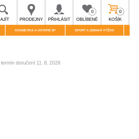
0
0
AJÍT
PRODEJNY
PŘIHLÁSIT
OBLÍBENÉ
KOŠÍK
KOSMETIKA A OSTATNÍ ZP
SPORT A ZDRAVÁ VÝŽIVA
termín doručení 11. 8. 2026