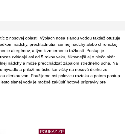
íc z nosovej oblasti. Výplach nosa slanou vodou taktiež otužuje
sledkom nádchy, prechladnutia, sennej nádchy alebo chronickej
nenie alergénov, a tým k zmierneniu ťažkostí. Postup je
ces zvládajú asi od 5 rokov veku, šikovnejší aj o niečo skôr.
 zadnej nádchy a môže predchádzať zápalom stredného ucha. Na
 umývadlo a priložíme ústie kanvičky na nosovú dierku zo
ou dierkou von. Použijeme asi polovicu roztoku a potom postup
to slanej vody je možné zakúpiť hotové prípravky pre
POUKAZ ZP