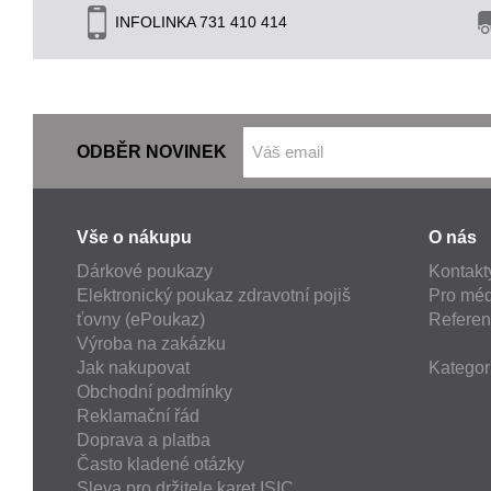
INFOLINKA 731 410 414
ODBĚR NOVINEK
Vše o nákupu
O nás
Dárkové poukazy
Kontakt
Elektronický poukaz zdravotní pojiš
Pro méd
ťovny (ePoukaz)
Refere
Výroba na zakázku
Jak nakupovat
Kategor
Obchodní podmínky
Reklamační řád
Doprava a platba
Často kladené otázky
Sleva pro držitele karet ISIC