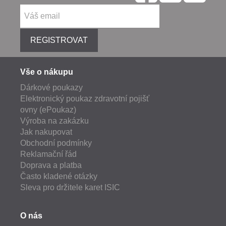
REGISTROVAT
Vše o nákupu
Dárkové poukazy
Elektronický poukaz zdravotní pojišť
ovny (ePoukaz)
Výroba na zakázku
Jak nakupovat
Obchodní podmínky
Reklamační řád
Doprava a platba
Často kladené otázky
Sleva pro držitele karet ISIC
O nás