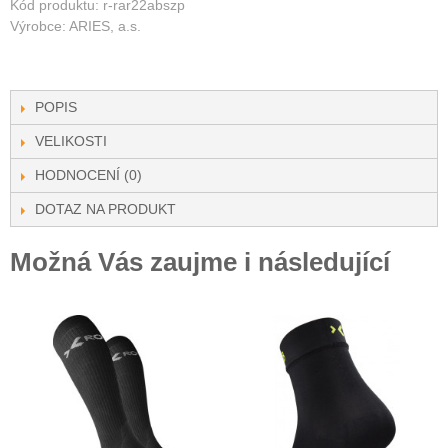
Kód produktu: r-rar22abszp
Výrobce: ARIES, a.s.
POPIS
VELIKOSTI
HODNOCENÍ (0)
DOTAZ NA PRODUKT
Možná Vás zaujme i následující