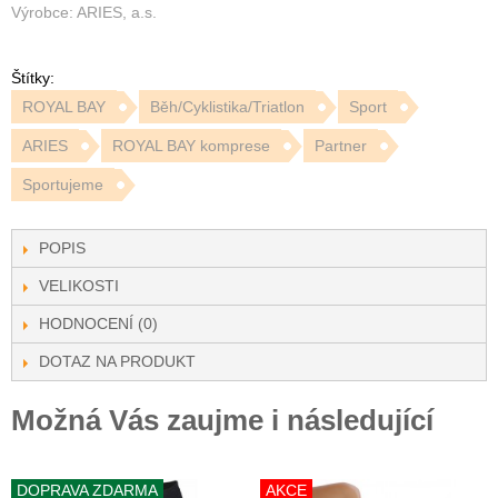
Výrobce: ARIES, a.s.
Štítky:
ROYAL BAY
Běh/Cyklistika/Triatlon
Sport
ARIES
ROYAL BAY komprese
Partner
Sportujeme
POPIS
VELIKOSTI
HODNOCENÍ (0)
DOTAZ NA PRODUKT
Možná Vás zaujme i následující
DOPRAVA ZDARMA
AKCE