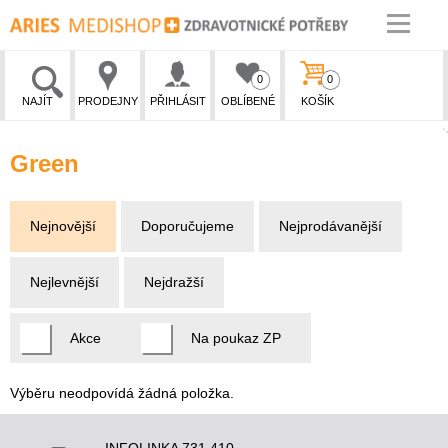
0
0
NAJÍT
PRODEJNY
PŘIHLÁSIT
OBLÍBENÉ
KOŠÍK
Green
Nejnovější
Doporučujeme
Nejprodávanější
Nejlevnější
Nejdražší
Akce
Na poukaz ZP
Výběru neodpovídá žádná položka.