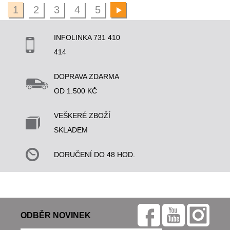
1
2
3
4
5
INFOLINKA 731 410
414
DOPRAVA ZDARMA
OD 1.500 KČ
VEŠKERÉ ZBOŽÍ
SKLADEM
DORUČENÍ DO 48 HOD.
ODBĚR NOVINEK