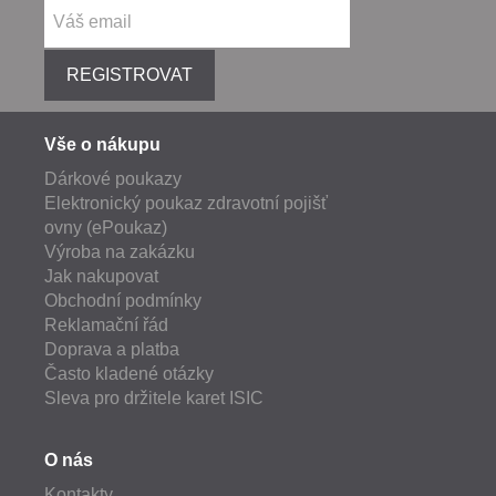
REGISTROVAT
Vše o nákupu
Dárkové poukazy
Elektronický poukaz zdravotní pojišť
ovny (ePoukaz)
Výroba na zakázku
Jak nakupovat
Obchodní podmínky
Reklamační řád
Doprava a platba
Často kladené otázky
Sleva pro držitele karet ISIC
O nás
Kontakty