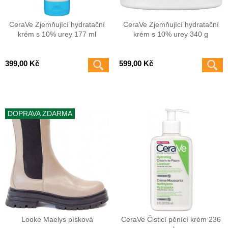
CeraVe Zjemňující hydratační
CeraVe Zjemňující hydratační
krém s 10% urey 177 ml
krém s 10% urey 340 g
399,00 Kč
599,00 Kč
DOPRAVA ZDARMA
Looke Maelys písková
CeraVe Čisticí pěnící krém 236