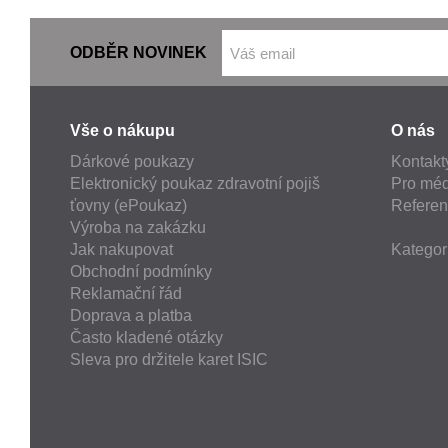
ODBĚR NOVINEK
Vše o nákupu
O nás
Dárkové poukazy
Kontakt
Elektronický poukaz zdravotní pojiš
Pro méd
ťovny (ePoukaz)
Refere
Výroba na zakázku
Jak nakupovat
Kategor
Obchodní podmínky
Reklamační řád
Doprava a platba
Často kladené otázky
Sleva pro držitele karet ISIC