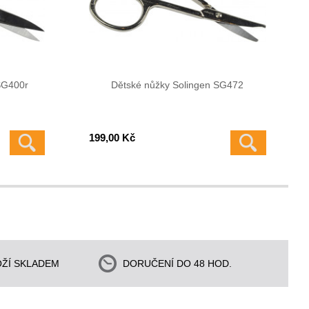
SG400r
Dětské nůžky Solingen SG472
199,00 Kč
ŽÍ SKLADEM
DORUČENÍ DO 48 HOD.