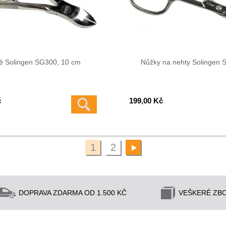
tě Solingen SG300, 10 cm
Nůžky na nehty Solingen 
č
199,00 Kč
1
2
DOPRAVA ZDARMA OD 1.500 KČ
VEŠKERÉ ZBO