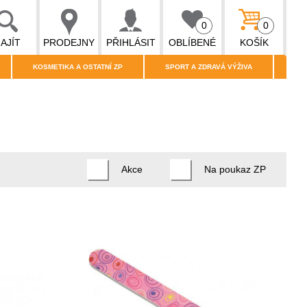
0
0
AJÍT
PRODEJNY
PŘIHLÁSIT
OBLÍBENÉ
KOŠÍK
KOSMETIKA A OSTATNÍ ZP
SPORT A ZDRAVÁ VÝŽIVA
Akce
Na poukaz ZP