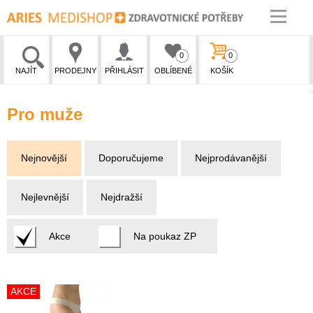
0
0
NAJÍT
PRODEJNY
PŘIHLÁSIT
OBLÍBENÉ
KOŠÍK
Pro muže
Nejnovější
Doporučujeme
Nejprodávanější
Nejlevnější
Nejdražší
Akce
Na poukaz ZP
AKCE