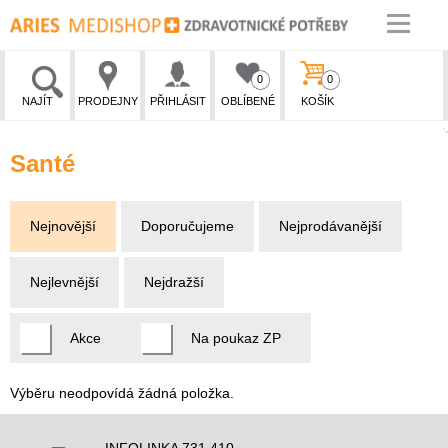
0
0
NAJÍT
PRODEJNY
PŘIHLÁSIT
OBLÍBENÉ
KOŠÍK
Santé
Nejnovější
Doporučujeme
Nejprodávanější
Nejlevnější
Nejdražší
Akce
Na poukaz ZP
Výběru neodpovídá žádná položka.