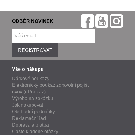
ODBĚR NOVINEK
REGISTROVAT
Vše o nákupu
Dárkové poukazy
Elektronický poukaz zdravotní pojišť
ovny (ePoukaz)
Výroba na zakázku
Jak nakupovat
Obchodní podmínky
Reklamační řád
Doprava a platba
Často kladené otázky