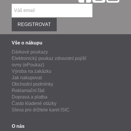
REGISTROVAT
Vše o nákupu
Dárkové poukazy
Elektronický poukaz zdravotní pojišť
ovny (ePoukaz)
Výroba na zakázku
Jak nakupovat
Obchodní podmínky
Reklamační řád
Doprava a platba
Často kladené otázky
Sleva pro držitele karet ISIC
O nás