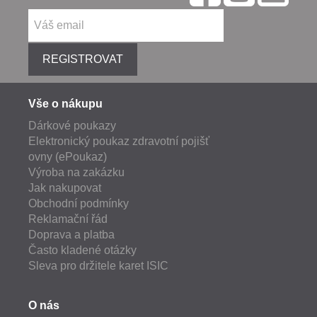
REGISTROVAT
Vše o nákupu
Dárkové poukazy
Elektronický poukaz zdravotní pojišť
ovny (ePoukaz)
Výroba na zakázku
Jak nakupovat
Obchodní podmínky
Reklamační řád
Doprava a platba
Často kladené otázky
Sleva pro držitele karet ISIC
O nás