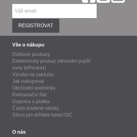
REGISTROVAT
Vše o nákupu
Dárkové poukazy
Elektronický poukaz zdravotní pojišť
ovny (ePoukaz)
Výroba na zakázku
Jak nakupovat
Obchodní podmínky
Reklamační řád
Doprava a platba
Často kladené otázky
Sleva pro držitele karet ISIC
O nás