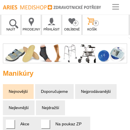
0
0
NAJÍT
PRODEJNY
PŘIHLÁSIT
OBLÍBENÉ
KOŠÍK
Manikúry
Nejnovější
Doporučujeme
Nejprodávanější
Nejlevnější
Nejdražší
Akce
Na poukaz ZP