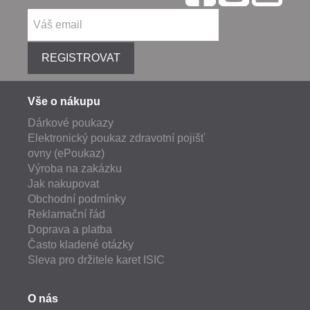
REGISTROVAT
Vše o nákupu
Dárkové poukazy
Elektronický poukaz zdravotní pojišť
ovny (ePoukaz)
Výroba na zakázku
Jak nakupovat
Obchodní podmínky
Reklamační řád
Doprava a platba
Často kladené otázky
Sleva pro držitele karet ISIC
O nás