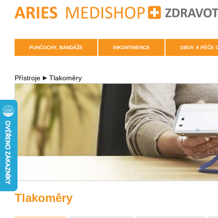
PUNČOCHY, BANDÁŽE
INKONTINENCE
OBUV A PÉČE 
Přístroje
Tlakoměry
Tlakoměry