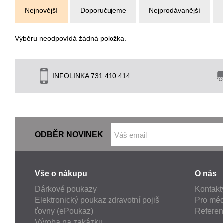
Nejnovější
Doporučujeme
Nejprodávanější
Výběru neodpovídá žádná položka.
INFOLINKA 731 410 414
ODBĚR NOVINEK
Vše o nákupu
O nás
Dárkové poukazy
Kontakt
Elektronický poukaz zdravotní pojiš
Pro méd
ťovny (ePoukaz)
Refere
Výroba na zakázku