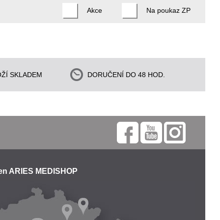
Akce
Na poukaz ZP
ŽÍ SKLADEM
DORUČENÍ DO 48 HOD.
jen ARIES MEDISHOP