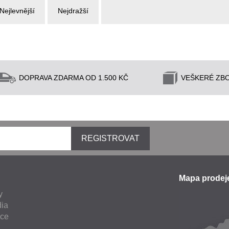
Nejlevnější
Nejdražší
DOPRAVA ZDARMA OD 1.500 KČ
VEŠKERÉ ZBO
REGISTROVAT
Mapa prode
y
ia
nce