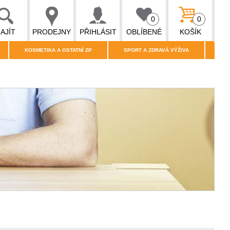
0
0
AJÍT
PRODEJNY
PŘIHLÁSIT
OBLÍBENÉ
KOŠÍK
KOSMETIKA A OSTATNÍ ZP
SPORT A ZDRAVÁ VÝŽIVA