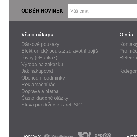
ODBĚR NOVINEK
Vše o nákupu
O nás
Dárkové poukazy
Kontakt
Elektronický poukaz zdravotní pojiš
Pro méd
ťovny (ePoukaz)
Refere
Výroba na zakázku
Jak nakupovat
Kategor
Obchodní podmínky
Reklamační řád
Doprava a platba
Často kladené otázky
Sleva pro držitele karet ISIC
Doprava:
Plat