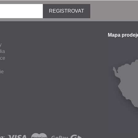
REGISTROVAT
Mapa prode
y
ia
nce
ie
ba: