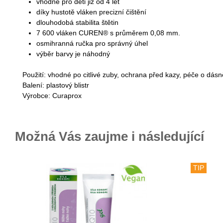
vhodné pro děti již od 4 let
díky hustotě vláken precizní čištění
dlouhodobá stabilita štětin
7 600 vláken CUREN® s průměrem 0,08 mm.
osmihranná ručka pro správný úhel
výběr barvy je náhodný
Použití: vhodné po citlivé zuby, ochrana před kazy, péče o dás
Balení: plastový blistr
Výrobce: Curaprox
Možná Vás zaujme i následující
TIP