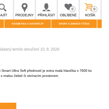
0
0
AJÍT
PRODEJNY
PŘIHLÁSIT
OBLÍBENÉ
KOŠÍK
KOSMETIKA A OSTATNÍ ZP
SPORT A ZDRAVÁ VÝŽIVA
ádaný termín doručení 10. 8. 2026
Smart Ultra Soft předností je extra malá hlavička s 7600 ks
 s malou čelistí či otvíracím prostorem.