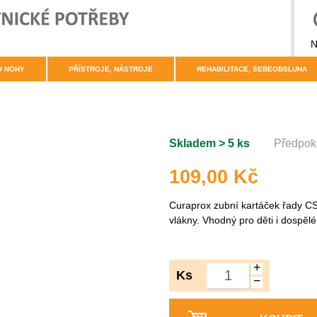
N
O NOHY
PŘÍSTROJE, NÁSTROJE
REHABILITACE, SEBEOBSLUHA
Skladem > 5 ks
Předpokl
109,00 Kč
Curaprox zubní kartáček řady CS 
vlákny. Vhodný pro děti i dospělé
+
Ks
−