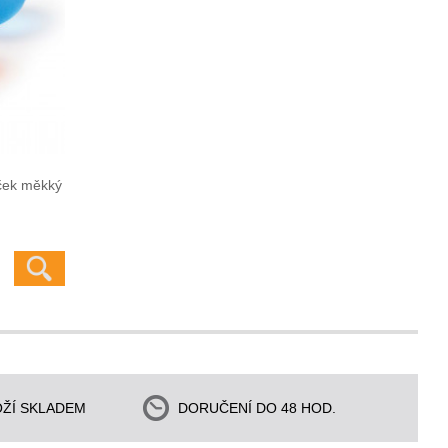
ček měkký
ŽÍ SKLADEM
DORUČENÍ DO 48 HOD.