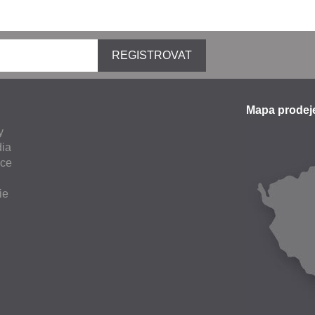
REGISTROVAT
Mapa prode
y
ia
nce
ie