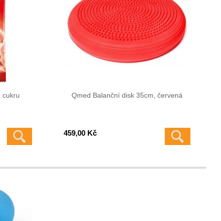
z cukru
Qmed Balanční disk 35cm, červená
459,00 Kč