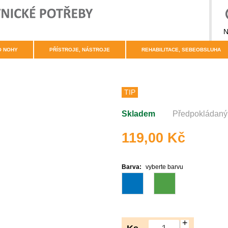
N
O NOHY
PŘÍSTROJE, NÁSTROJE
REHABILITACE, SEBEOBSLUHA
TIP
Skladem
Předpokládaný 
119,00 Kč
Barva:
vyberte barvu
+