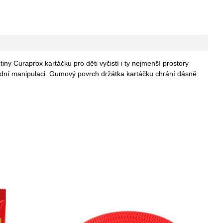
iny Curaprox kartáčku pro děti vyčistí i ty nejmenší prostory
adní manipulaci. Gumový povrch držátka kartáčku chrání dásně