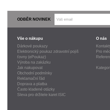
ODBĚR NOVINEK
Vše o nákupu
O nás
Dárkové poukazy
Kontakt
Elektronický poukaz zdravotní pojiš
Pro méd
ťovny (ePoukaz)
Refere
Výroba na zakázku
Jak nakupovat
Kategor
Obchodní podmínky
Reklamační řád
Doprava a platba
Často kladené otázky
Sleva pro držitele karet ISIC