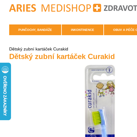
PUNČOCHY, BANDÁŽE
INKONTINENCE
OBUV A PÉČE 
Dětský zubní kartáček Curakid
Dětský zubní kartáček Curakid