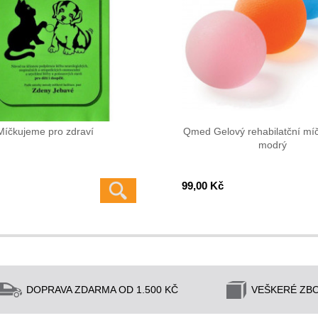
Míčkujeme pro zdraví
Qmed Gelový rehabilatční mí
modrý
99,00 Kč
DOPRAVA ZDARMA OD 1.500 KČ
VEŠKERÉ ZBO