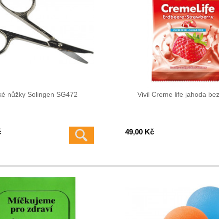
ké nůžky Solingen SG472
Vivil Creme life jahoda be
č
49,00 Kč