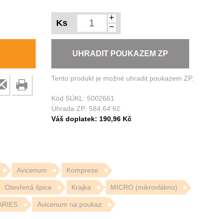
+
Ks
−
UHRADIT POUKAZEM ZP
Tento produkt je možné uhradit poukazem ZP.
Kód SÚKL:
5002661
Úhrada ZP:
584,64 Kč
Váš doplatek:
190,96 Kč
Avicenum
Komprese
Otevřená špice
Krajka
MICRO (mikrovlákno)
ARIES
Avicenum na poukaz