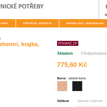
N
O NOHY
PŘÍSTROJE, NÁSTROJE
REHABILITACE, SEBEOBSLUHA
e
enní, krajka,
POUKAZ ZP
Skladem
Předpokládaný 
775,60 Kč
Barva:
vyberte barvu
Velikost