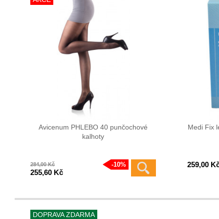
Avicenum PHLEBO 40 punčochové
Medi Fix 
kalhoty
259,00 K
10%
284,00 Kč
255,60 Kč
DOPRAVA ZDARMA