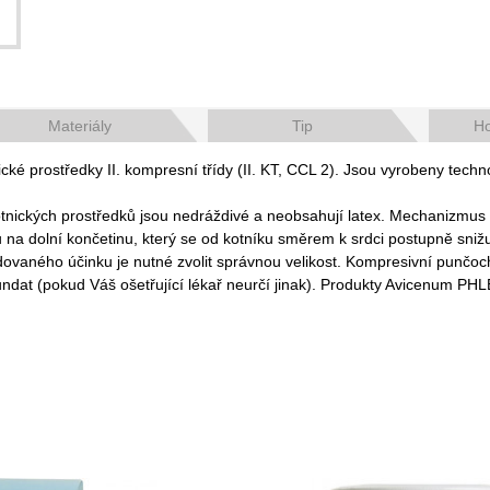
Materiály
Tip
Ho
prostředky II. kompresní třídy (II. KT, CCL 2). Jsou vyrobeny techno
tnických prostředků jsou nedráždivé a neobsahují latex. Mechanizmus
dolní končetinu, který se od kotníku směrem k srdci postupně snižuje. 
aného účinku je nutné zvolit správnou velikost. Kompresivní punčocho
sundat (pokud Váš ošetřující lékař neurčí jinak). Produkty Avicenum PH