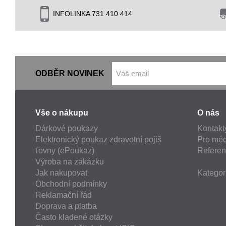
INFOLINKA 731 410 414
ODBĚR NOVINEK
Vše o nákupu
O nás
Dárkové poukazy
Kontakt
Elektronický poukaz zdravotní pojiš
Pro méd
ťovny (ePoukaz)
Refere
Výroba na zakázku
Jak nakupovat
Kategor
Obchodní podmínky
Reklamační řád
Doprava a platba
Často kladené otázky