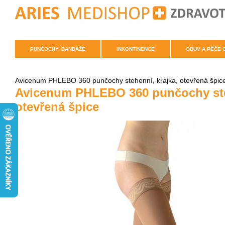
PUNČOCHY, BANDÁŽE
INKONTINENCE
OBUV A PÉČE 
Avicenum PHLEBO 360 punčochy stehenní, krajka, otevřená špic
Avicenum PHLEBO 360 punčochy steh
otevřená špice