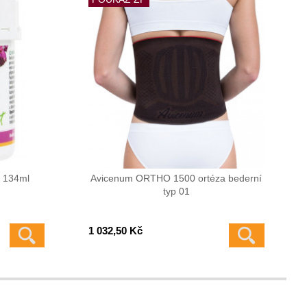
t 134ml
Avicenum ORTHO 1500 ortéza bederní
typ 01
1 032,50 Kč