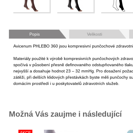
Popis
Velikosti
Avicenum PHLEBO 360 jsou kompresivní punčochové zdravotnické 
Materiály použité k výrobě kompresivních punčochových zdravo
spočívá v působení přesně definovaného odstupňovaného tlaku na 
nejvyšší a dosahuje hodnot 23 – 32 mmHg. Pro dosažení požadov
zátěži, při delších klidových přestávkách byste měli punčochy 
domácím prostředí i u poskytovatelů zdravotních služeb.
Možná Vás zaujme i následující
AKCE