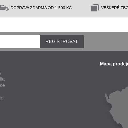
DOPRAVA ZDARMA OD 1.500 KČ
VEŠKERÉ ZBO
REGISTROVAT
Mapa prode
y
ia
nce
ie