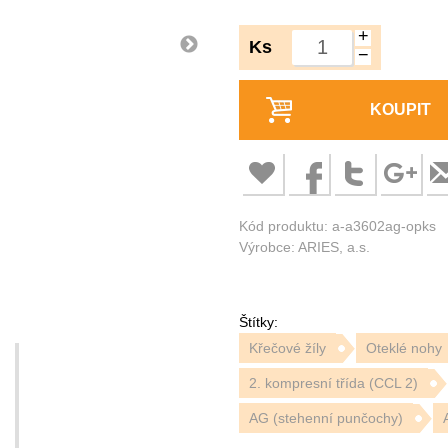
+
Ks
−
KOUPIT
Kód produktu: a-a3602ag-opks
Výrobce: ARIES, a.s.
Štítky:
Křečové žíly
Oteklé nohy
2. kompresní třída (CCL 2)
AG (stehenní punčochy)