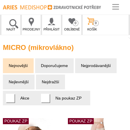
0
0
NAJÍT
PRODEJNY
PŘIHLÁSIT
OBLÍBENÉ
KOŠÍK
MICRO (mikrovlákno)
Nejnovější
Doporučujeme
Nejprodávanější
Nejlevnější
Nejdražší
Akce
Na poukaz ZP
POUKAZ ZP
POUKAZ ZP