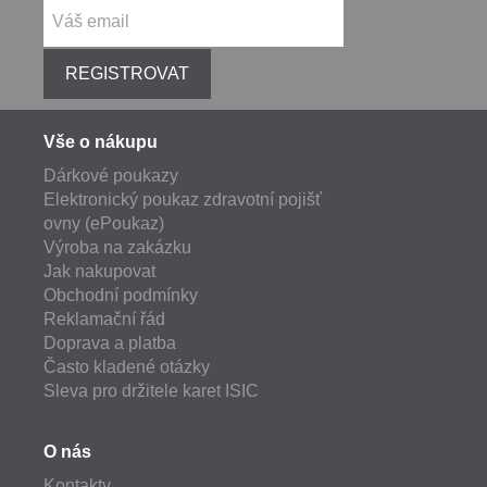
REGISTROVAT
Vše o nákupu
Dárkové poukazy
Elektronický poukaz zdravotní pojišť
ovny (ePoukaz)
Výroba na zakázku
Jak nakupovat
Obchodní podmínky
Reklamační řád
Doprava a platba
Často kladené otázky
Sleva pro držitele karet ISIC
O nás
Kontakty