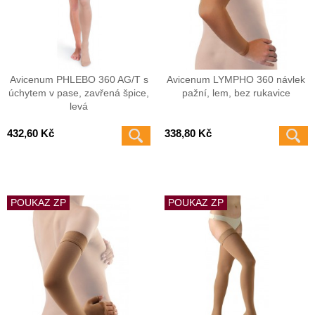
Avicenum PHLEBO 360 AG/T s
Avicenum LYMPHO 360 návlek
úchytem v pase, zavřená špice,
pažní, lem, bez rukavice
levá
432,60 Kč
338,80 Kč
POUKAZ ZP
POUKAZ ZP