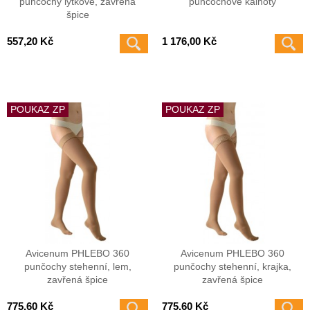
punčochy lýtkové, zavřená
punčochové kalhoty
špice
557,20 Kč
1 176,00 Kč
POUKAZ ZP
POUKAZ ZP
Avicenum PHLEBO 360
Avicenum PHLEBO 360
punčochy stehenní, lem,
punčochy stehenní, krajka,
zavřená špice
zavřená špice
775,60 Kč
775,60 Kč