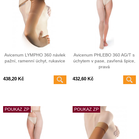
Avicenum LYMPHO 360 návlek
Avicenum PHLEBO 360 AG/T s
pažní, ramenní úchyt, rukavice
úchytem v pase, zavřená špice,
pravá
438,20 Kč
432,60 Kč
POUKAZ ZP
POUKAZ ZP