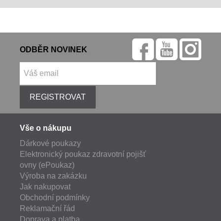
ODBĚR NOVINEK
REGISTROVAT
Vše o nákupu
Dárkové poukazy
Elektronický poukaz zdravotní pojišť
ovny (ePoukaz)
Výroba na zakázku
Jak nakupovat
Obchodní podmínky
Reklamační řád
Doprava a platba